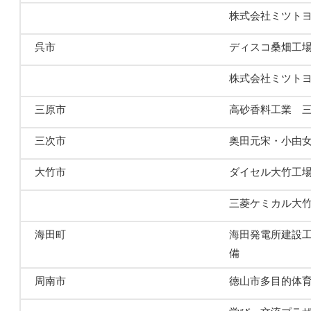
株式会社ミツトヨ
呉市
ディスコ桑畑工場
株式会社ミツトヨ
三原市
高砂香料工業 
三次市
奥田元宋・小由
大竹市
ダイセル大竹工
三菱ケミカル大竹
海田町
海田発電所建設
備
周南市
徳山市多目的体