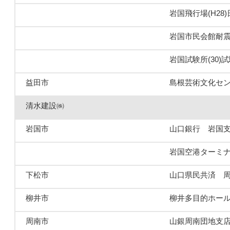
岩国飛行場(H28
岩国市⺠会館耐
岩国試験所(30)
益田市
島根芸術文化セ
清水建設㈱
岩国市
山口銀行 岩国
岩国空港ターミ
下松市
山口県民共済 
柳井市
柳井多目的ホー
周南市
山銀周南団地支