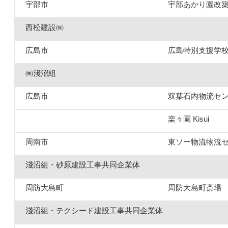
宇部市
宇部あかり園改
西松建設㈱
広島市
広島特別支援学
㈱淺沼組
広島市
双葉石内物流セ
楽々園 Kisui
周南市
東ソー物流物流
淺沼組・砂原建設工事共同企業体
周防大島町
周防大島町斎場
淺沼組・テクシード建設工事共同企業体