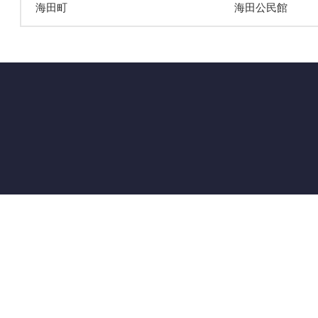
海田町
海田公⺠館