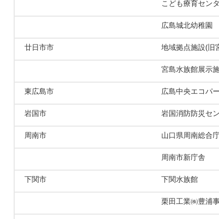
こども療育セン
広島城北幼稚園
廿日市市
地域拠点施設(旧
宮島水族館展示
東広島市
広島中央エコパ
岩国市
岩国消防防災セ
周南市
山口県周南総合
周南市新庁舎
下関市
下関水族館
栗田工業㈱豊浦