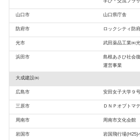
学び・交流プラ
山口市
山口県庁舎
防府市
ロックシティ防
光市
武田薬品工業㈱光
浜田市
島根あさひ社会復
運営事業
大成建設㈱
広島市
安田女子大学９
三原市
ＤＮＰオプトマ
周南市
周南市文化会館
岩国市
岩国飛行場(H25