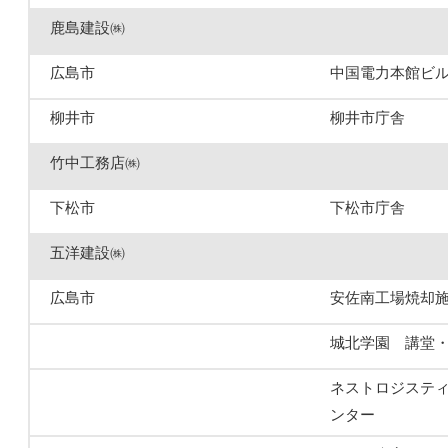
鹿島建設㈱
広島市
中国電力本館ビ
柳井市
柳井市庁舎
竹中工務店㈱
下松市
下松市庁舎
五洋建設㈱
広島市
安佐南工場焼却
城北学園 講堂
ネストロジステ
ンター