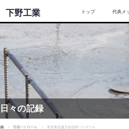
下野工業
トップ
代表メ
日々の記録
ホーム
現場パトロール
安全衛生協力会合同パトロール