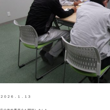
２０２６．１．１３